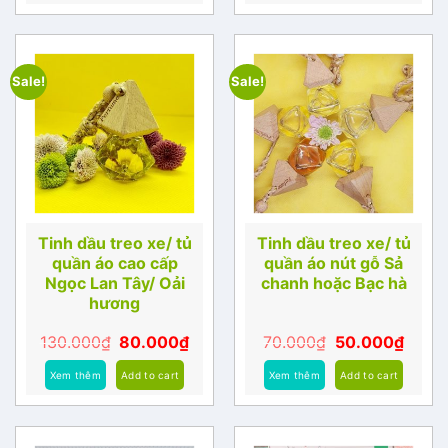
Sale!
Sale!
Tinh dầu treo xe/ tủ
Tinh dầu treo xe/ tủ
quần áo cao cấp
quần áo nút gỗ Sả
Ngọc Lan Tây/ Oải
chanh hoặc Bạc hà
hương
130.000
₫
80.000
₫
70.000
₫
50.000
₫
Xem thêm
Add to cart
Xem thêm
Add to cart