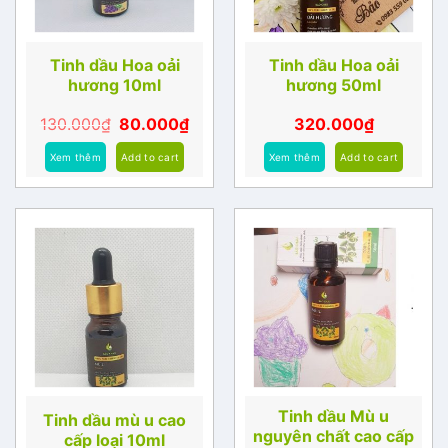
Tinh dầu Hoa oải
Tinh dầu Hoa oải
hương 10ml
hương 50ml
130.000
₫
80.000
₫
320.000
₫
Xem thêm
Add to cart
Xem thêm
Add to cart
Tinh dầu Mù u
Tinh dầu mù u cao
nguyên chất cao cấp
cấp loại 10ml