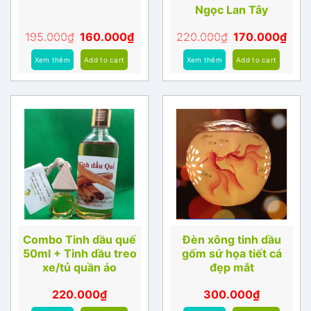
Ngọc Lan Tây
195.000
₫
160.000
₫
220.000
₫
170.000
₫
Xem thêm
Add to cart
Xem thêm
Add to cart
Combo Tinh dầu quế
Đèn xông tinh dầu
50ml + Tinh dầu treo
gốm sứ họa tiết cá
xe/tủ quần áo
đẹp mắt
220.000
₫
300.000
₫