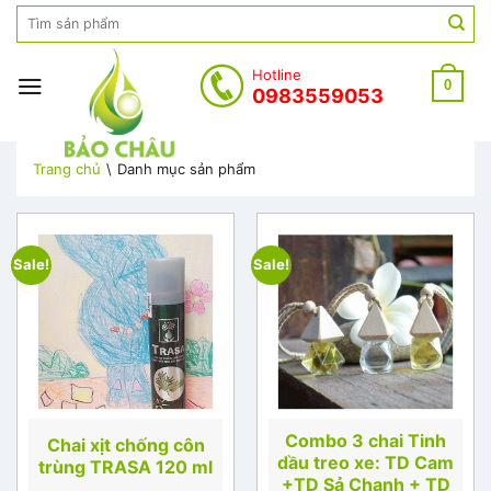
Skip
Search
to
for:
content
Hotline
0
0983559053
Trang chủ
\
Danh mục sản phẩm
Sale!
Sale!
Combo 3 chai Tinh
Chai xịt chống côn
dầu treo xe: TD Cam
trùng TRASA 120 ml
+TD Sả Chanh + TD