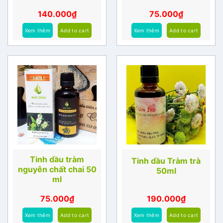
140.000
₫
75.000
₫
Xem thêm
Add to cart
Xem thêm
Add to cart
Tinh dầu tràm
Tinh dầu Tràm trà
nguyên chất chai 50
50ml
ml
75.000
₫
190.000
₫
Xem thêm
Add to cart
Xem thêm
Add to cart