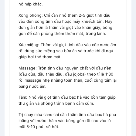
hô hấp khác.
Xông phòng: Chỉ cần nhỏ thêm 2-5 giọt tinh dầu
vào đèn xông tinh dầu hoặc máy khuếch tán. Hay
đơn giản hơn là thấm vài giọt vào khăn giấy, bông
gòn để căn phòng thêm thơm mát, trong lành.
Xúc miệng: Thêm vài giọt tinh dầu vào cốc nước ấm
rồi dùng sức miệng sau bữa ăn và trước khi đi ngủ
giúp hơi thở thơm mát.
Massage: Trộn tinh dầu nguyên chất với dầu nền
(dầu dừa, dầu thầu dầu, dầu jojoba) theo tỉ lệ 1:30
rồi massage nhẹ nhàng toàn thân, cuối cùng tắm lại
bằng nước ấm.
Tắm: Nhỏ vài giọt tinh dầu bạc hà vào bồn tắm giúp
thư giản và phòng tránh bệnh cảm cúm.
Trị chảy máu cam: chỉ cần thấm tinh dầu bạc hà pha
loãng với nước thấm vào bông gòn rồi cho vào lỗ
mũi 5-10 phút sẽ hết.