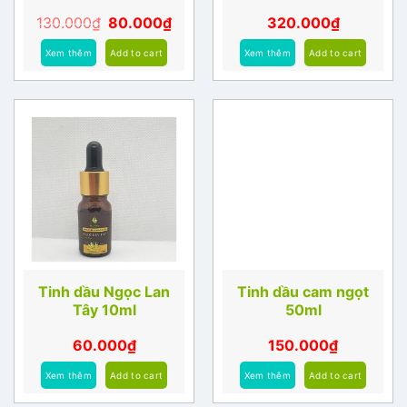
130.000
₫
80.000
₫
320.000
₫
Xem thêm
Add to cart
Xem thêm
Add to cart
Tinh dầu Ngọc Lan
Tinh dầu cam ngọt
Tây 10ml
50ml
60.000
₫
150.000
₫
Xem thêm
Add to cart
Xem thêm
Add to cart