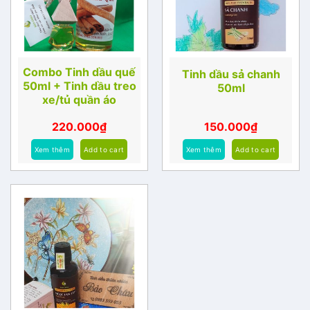
Combo Tinh dầu quế
Tinh dầu sả chanh
50ml + Tinh dầu treo
50ml
xe/tủ quần áo
220.000
₫
150.000
₫
Xem thêm
Add to cart
Xem thêm
Add to cart