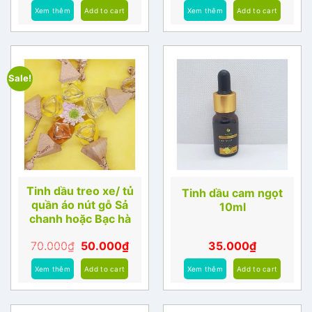
Xem thêm
Add to cart
Xem thêm
Add to cart
Sale!
Tinh dầu treo xe/ tủ
Tinh dầu cam ngọt
quần áo nút gỗ Sả
10ml
chanh hoặc Bạc hà
70.000
₫
50.000
₫
35.000
₫
Xem thêm
Add to cart
Xem thêm
Add to cart