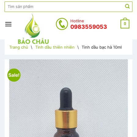
Skip
Search
to
for:
content
Hotline
0
0983559053
Trang chủ
\
Tinh dầu thiên nhiên
\
Tinh dầu bạc hà 10ml
Sale!