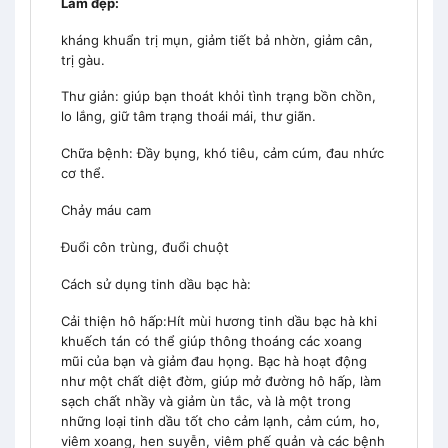
Làm đẹp:
kháng khuẩn trị mụn, giảm tiết bả nhờn, giảm cân,
trị gàu.
Thư giản: giúp bạn thoát khỏi tình trạng bồn chồn,
lo lắng, giữ tâm trạng thoái mái, thư giãn.
Chữa bệnh: Đầy bụng, khó tiêu, cảm cúm, đau nhức
cơ thể.
Chảy máu cam
Đuổi côn trùng, đuổi chuột
Cách sử dụng tinh dầu bạc hà:
Cải thiện hô hấp:Hít mùi hương tinh dầu bạc hà khi
khuếch tán có thể giúp thông thoáng các xoang
mũi của bạn và giảm đau họng. Bạc hà hoạt động
như một chất diệt đờm, giúp mở đường hô hấp, làm
sạch chất nhầy và giảm ùn tắc, và là một trong
những loại tinh dầu tốt cho cảm lạnh, cảm cúm, ho,
viêm xoang, hen suyễn, viêm phế quản và các bệnh