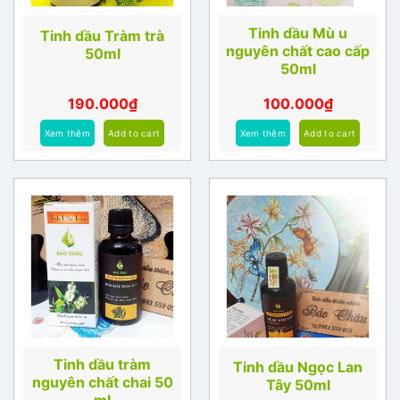
Tinh dầu Mù u
Tinh dầu Tràm trà
nguyên chất cao cấp
50ml
50ml
190.000
₫
100.000
₫
Xem thêm
Add to cart
Xem thêm
Add to cart
Tinh dầu tràm
Tinh dầu Ngọc Lan
nguyên chất chai 50
Tây 50ml
ml