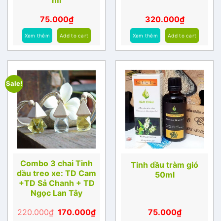
75.000
₫
320.000
₫
Xem thêm
Add to cart
Xem thêm
Add to cart
Sale!
Combo 3 chai Tinh
Tinh dầu tràm gió
dầu treo xe: TD Cam
50ml
+TD Sả Chanh + TD
Ngọc Lan Tây
220.000
₫
170.000
₫
75.000
₫