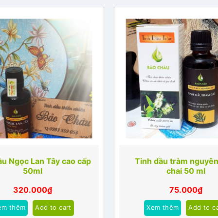
ầu Ngọc Lan Tây cao cấp
Tinh dầu tràm nguyên
50ml
chai 50 ml
320.000
₫
75.000
₫
em thêm
Add to cart
Xem thêm
Add to c