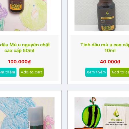
 dầu Mù u nguyên chất
Tinh dầu mù u cao cấp
cao cấp 50ml
10ml
100.000
₫
40.000
₫
em thêm
Add to cart
Xem thêm
Add to c