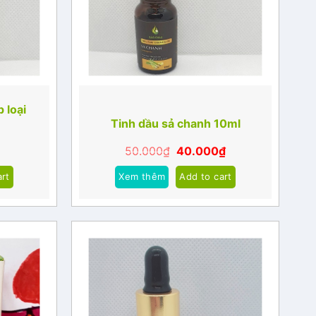
 loại
Tinh dầu sả chanh 10ml
50.000
₫
40.000
₫
art
Xem thêm
Add to cart