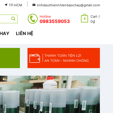
TP.HCM
tinhdauthiennhienbaochau@gmail.com
Hotline
Cart /
0
0983559053
0
₫
 HAY
LIÊN HỆ
THANH TOÁN TIỆN LỢI
AN TOÀN - NHANH CHÓNG