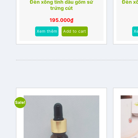
Đèn xông tinh dầu gốm sứ
Đèn xô
trứng cút
195.000
₫
Xem thêm
Add to cart
X
Sale!