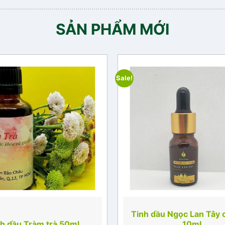
SẢN PHẨM MỚI
Sale!
Tinh dầu Ngọc Lan Tây 
h dầu Tràm trà 50ml
10ml