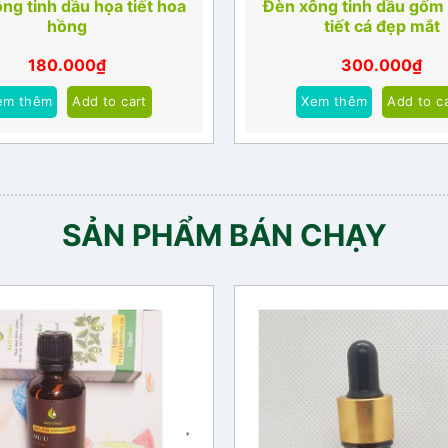
ng tinh dầu họa tiết hoa
Đèn xông tinh dầu gốm 
hồng
tiết cá đẹp mắt
180.000
₫
300.000
₫
em thêm
Add to cart
Xem thêm
Add to c
SẢN PHẨM BÁN CHẠY