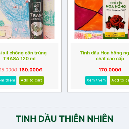
i xịt chống côn trùng
Tinh dầu Hoa hồng n
TRASA 120 ml
chất cao cấp
95.000
₫
160.000
₫
170.000
₫
em thêm
Add to cart
Xem thêm
Add to c
TINH DẦU THIÊN NHIÊN