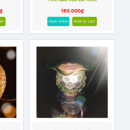
₫
180.000
₫
art
Xem thêm
Add to cart