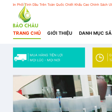
Skip
n Toàn Quốc Chiết Khấu Cao Chính Sách Ưu Đãi
to
content
TRANG CHỦ
GIỚI THIỆU
DANH MỤC SẢ
MUA HÀNG TIỆN LỢI
G
MỌI LÚC - MỌI NƠI
T