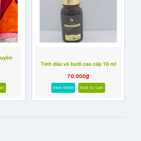
guyên
Tinh dầu vỏ bưởi cao cấp 10 ml
70.000
₫
art
Xem thêm
Add to cart