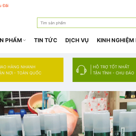
Search
for:
N PHẨM
TIN TỨC
DỊCH VỤ
KINH NGHIỆM
IAO HÀNG NHANH
HỖ TRỢ TỐT NHẤT
ẬN NƠI - TOÀN QUỐC
TẬN TÌNH - CHU ĐÁO