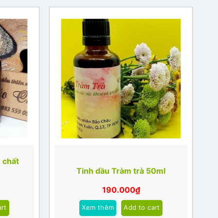
 chất
Tinh dầu Tràm trà 50ml
190.000
₫
art
Xem thêm
Add to cart