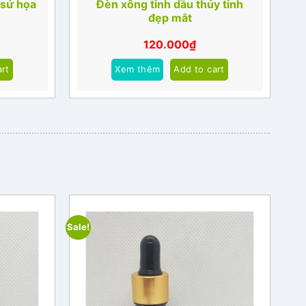
sứ họa
Đèn xông tinh dầu thủy tinh
đẹp mắt
120.000
₫
art
Xem thêm
Add to cart
Sale!