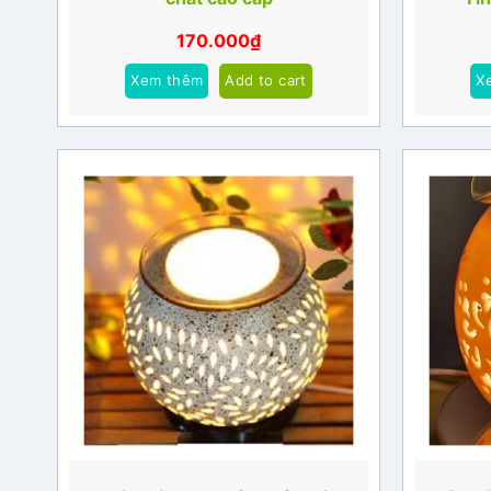
170.000
₫
Xem thêm
Add to cart
X