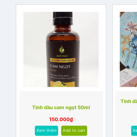
Tinh d
Tinh dầu cam ngọt 50ml
150.000
₫
Xem thêm
Add to cart
X