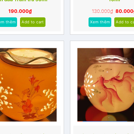
190.000
₫
130.000
₫
80.000
em thêm
Add to cart
Xem thêm
Add to c