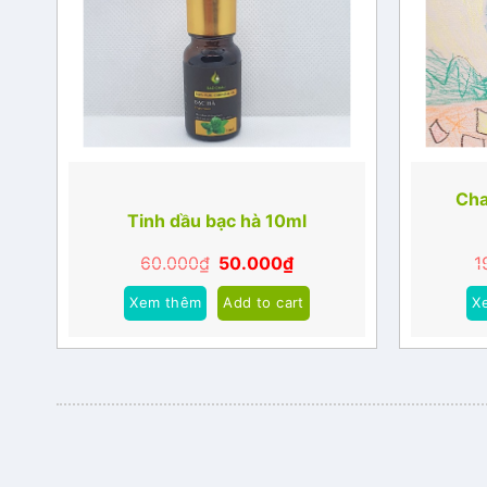
Cha
Tinh dầu bạc hà 10ml
60.000
₫
50.000
₫
1
Xem thêm
Add to cart
X