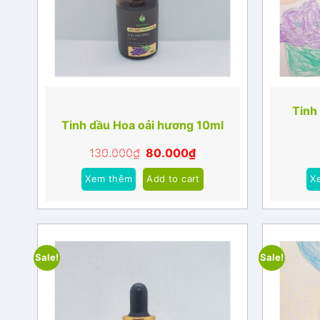
Tinh
Tinh dầu Hoa oải hương 10ml
130.000
₫
80.000
₫
Xem thêm
Add to cart
X
Sale!
Sale!