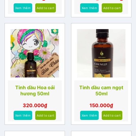
Xem thêm
Add to cart
Xem thêm
Add to cart
Tinh dầu Hoa oải
Tinh dầu cam ngọt
hương 50ml
50ml
320.000
₫
150.000
₫
Xem thêm
Add to cart
Xem thêm
Add to cart