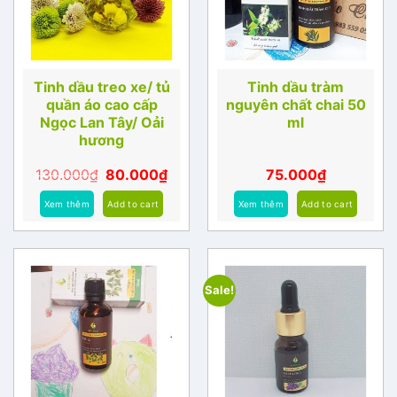
Tinh dầu treo xe/ tủ
Tinh dầu tràm
quần áo cao cấp
nguyên chất chai 50
Ngọc Lan Tây/ Oải
ml
hương
130.000
₫
80.000
₫
75.000
₫
Xem thêm
Add to cart
Xem thêm
Add to cart
Sale!