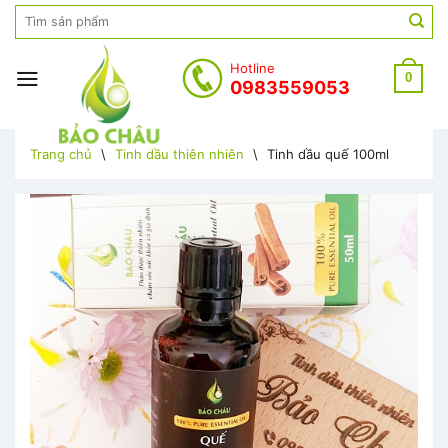
Skip
Search
to
for:
content
Hotline
0
0983559053
Trang chủ
\
Tinh dầu thiên nhiên
\
Tinh dầu quế 100ml