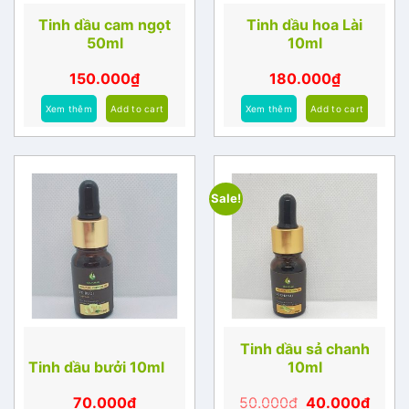
Tinh dầu cam ngọt
Tinh dầu hoa Lài
50ml
10ml
150.000
₫
180.000
₫
Xem thêm
Add to cart
Xem thêm
Add to cart
Sale!
Tinh dầu sả chanh
Tinh dầu bưởi 10ml
10ml
70.000
₫
50.000
₫
40.000
₫