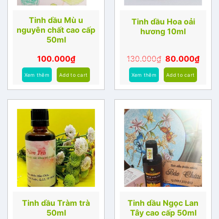
Tinh dầu Mù u
Tinh dầu Hoa oải
nguyên chất cao cấp
hương 10ml
50ml
100.000
₫
130.000
₫
80.000
₫
Xem thêm
Add to cart
Xem thêm
Add to cart
Tinh dầu Tràm trà
Tinh dầu Ngọc Lan
50ml
Tây cao cấp 50ml