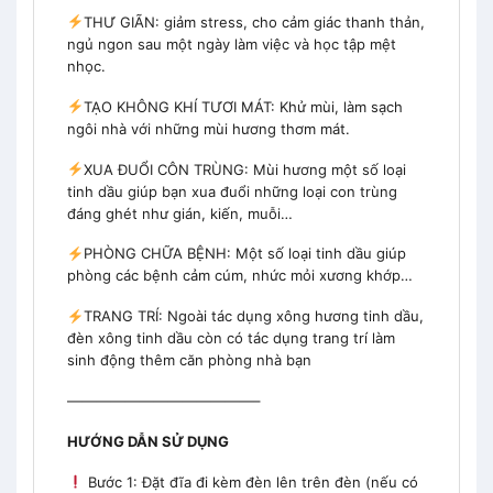
THƯ GIÃN: giảm stress, cho cảm giác thanh thản,
ngủ ngon sau một ngày làm việc và học tập mệt
nhọc.
TẠO KHÔNG KHÍ TƯƠI MÁT: Khử mùi, làm sạch
ngôi nhà với những mùi hương thơm mát.
XUA ĐUỔI CÔN TRÙNG: Mùi hương một số loại
tinh dầu giúp bạn xua đuổi những loại con trùng
đáng ghét như gián, kiến, muỗi…
PHÒNG CHỮA BỆNH: Một số loại tinh dầu giúp
phòng các bệnh cảm cúm, nhức mỏi xương khớp…
TRANG TRÍ: Ngoài tác dụng xông hương tinh dầu,
đèn xông tinh dầu còn có tác dụng trang trí làm
sinh động thêm căn phòng nhà bạn
—————————————–
HƯỚNG DẪN SỬ DỤNG
Bước 1: Đặt đĩa đi kèm đèn lên trên đèn (nếu có