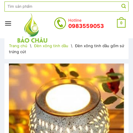
Skip
Search
to
for:
content
Hotline
0
0983559053
Trang chủ
\
Đèn xông tinh dầu
\
Đèn xông tinh dầu gốm sứ
trứng cút