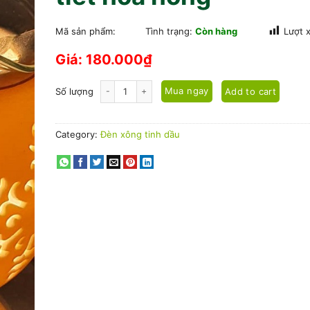
Mã sản phẩm:
Tình trạng:
Còn hàng
Lượt 
Giá:
180.000
₫
Đèn xông tinh dầu họa tiết hoa hồng quantity
Mua ngay
Add to cart
Số lượng
Category:
Đèn xông tinh dầu