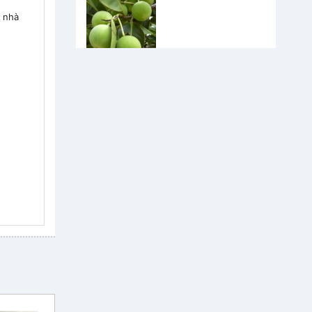
g nhà
Chữa rôm sảy ở trẻ em với tinh dầu mù u
Dưỡng tóc với tinh dầu bưởi
Tác dụng của tinh dầu