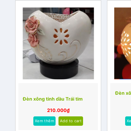
Đèn xô
Đèn xông tinh dầu Trái tim
210.000
₫
Xem thêm
Add to cart
X