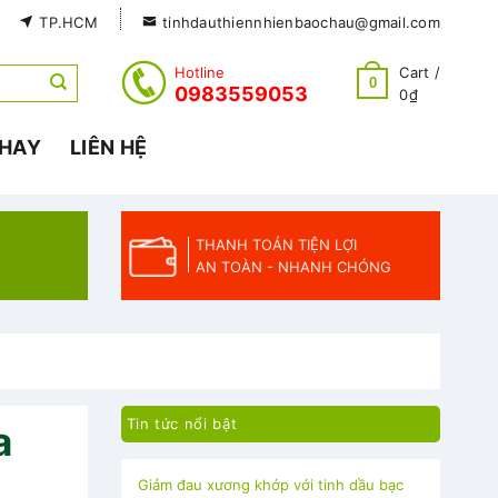
TP.HCM
tinhdauthiennhienbaochau@gmail.com
Hotline
Cart /
0
0983559053
0
₫
 HAY
LIÊN HỆ
Dưỡng trắng da với tinh dầu hoa hồng
THANH TOÁN TIỆN LỢI
AN TOÀN - NHANH CHÓNG
Giảm đau xương khớp với tinh dầu bạc
Tin tức nổi bật
a
hà