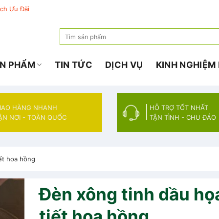
Search
for:
N PHẨM
TIN TỨC
DỊCH VỤ
KINH NGHIỆM
IAO HÀNG NHANH
HỖ TRỢ TỐT NHẤT
ẬN NƠI - TOÀN QUỐC
TẬN TÌNH - CHU ĐÁO
iết hoa hồng
Đèn xông tinh dầu họ
tiết hoa hồng