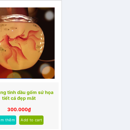
ng tinh dầu gốm sứ họa
tiết cá đẹp mắt
300.000
₫
em thêm
Add to cart