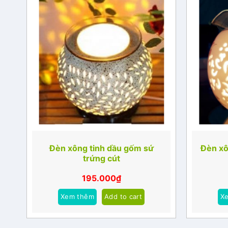
Đèn xông tinh dầu gốm sứ
Đèn xô
trứng cút
195.000
₫
Xem thêm
Add to cart
X