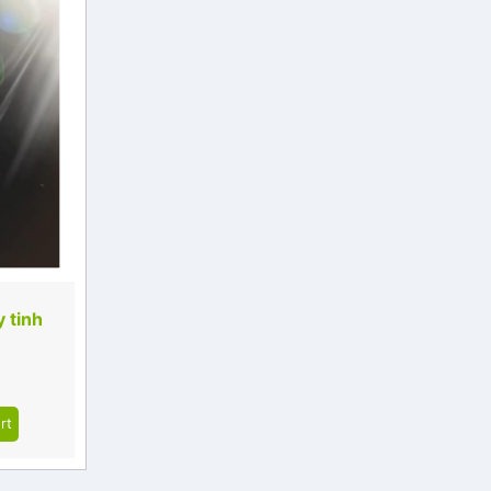
y tinh
rt