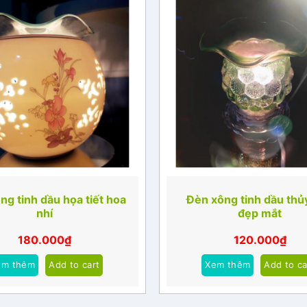
ng tinh dầu họa tiết hoa
Đèn xông tinh dầu thủ
nhí
đẹp mắt
180.000
₫
120.000
₫
em thêm
Add to cart
Xem thêm
Add to ca