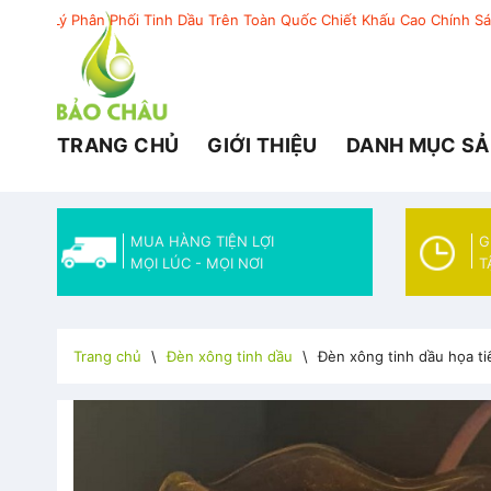
Skip
ân Phối Tinh Dầu Trên Toàn Quốc Chiết Khấu Cao Chính Sách Ưu Đãi
to
content
TRANG CHỦ
GIỚI THIỆU
DANH MỤC SẢ
MUA HÀNG TIỆN LỢI
G
MỌI LÚC - MỌI NƠI
T
Trang chủ
\
Đèn xông tinh dầu
\
Đèn xông tinh dầu họa t